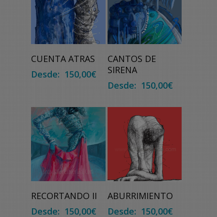
Seleccionar
Seleccionar
CUENTA ATRAS
CANTOS DE
Opciones
Opciones
SIRENA
Desde:
150,00
€
Desde:
150,00
€
Seleccionar
Seleccionar
RECORTANDO II
ABURRIMIENTO
Opciones
Opciones
Desde:
150,00
€
Desde:
150,00
€