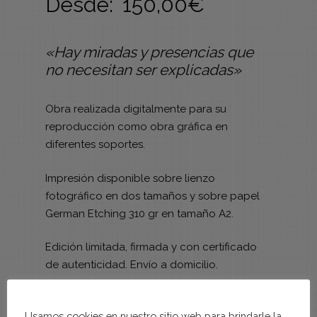
Desde:
150,00
€
«Hay miradas y presencias que
no necesitan ser explicadas»
Obra realizada digitalmente para su
reproducción como obra gráfica en
diferentes soportes.
Impresión disponible sobre lienzo
fotográfico en dos tamaños y sobre papel
German Etching 310 gr en tamaño A2.
Edición limitada, firmada y con certificado
de autenticidad. Envío a domicilio.
Size
Usamos cookies en nuestro sitio web para brindarle la